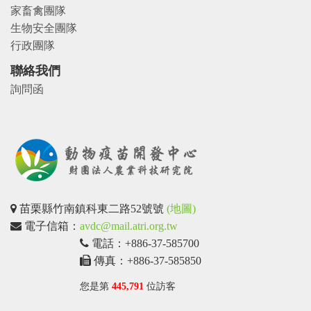
家畜禽團隊
生物安全團隊
行政團隊
聯絡我們
詢問函
苗栗縣竹南鎮科東二路52號號
(地圖)
電子信箱：
avdc@mail.atri.org.tw
電話：+886-37-585700
傳真：+886-37-585850
您是第
445,791
位訪客