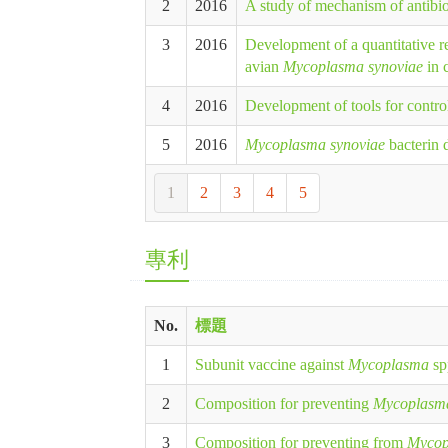
2
2016
A study of mechanism of antibiot
3
2016
Development of a quantitative r
avian
Mycoplasma synoviae
in 
4
2016
Development of tools for contro
5
2016
Mycoplasma synoviae
bacterin 
1
2
3
4
5
專利
No.
標題
1
Subunit vaccine against
Mycoplasma
sp
2
Composition for preventing
Mycoplasm
3
Composition for preventing from
Mycop