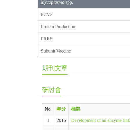
Mycoplasma
spp.
PCV2
Protein Production
PRRS
Subunit Vaccine
期刊文章
研討會
No.
年分
標題
1
2016
Development of an enzyme-link