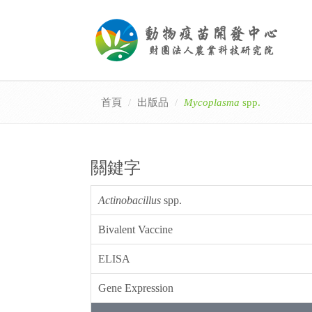
首頁
出版品
Mycoplasma
spp.
關鍵字
Actinobacillus
spp.
Bivalent Vaccine
ELISA
Gene Expression