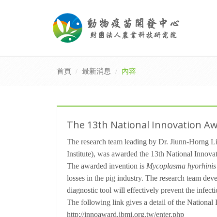
首頁
最新消息
內容
The 13th National Innovation Aw
The research team leading by Dr. Jiunn-Horng Li
Institute), was awarded the 13th National Innov
The awarded invention is
Mycoplasma hyorhinis
losses in the pig industry. The research team dev
diagnostic tool will effectively prevent the infect
The following link gives a detail of the Nationa
http://innoaward.ibmi.org.tw/enter.php