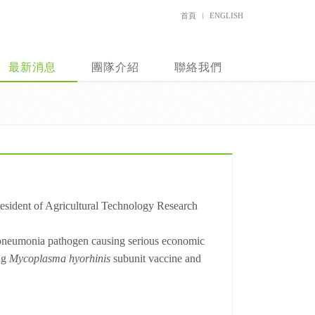
首頁
ENGLISH
最新消息
團隊介紹
聯絡我們
resident of Agricultural Technology Research
pneumonia pathogen causing serious economic
ing
Mycoplasma hyorhinis
subunit vaccine and