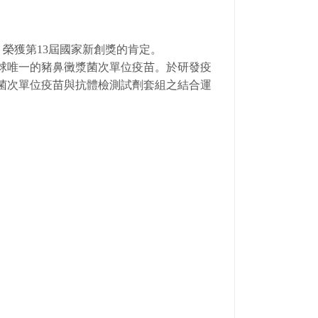
榮獲第13屆國家新創獎的肯定。
球唯一的豬鼻黴漿菌次單位疫苗。於研發疫
菌次單位疫苗與抗體檢測試劑套組之結合運