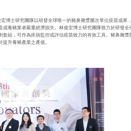
俊宏博士研究團隊以研發全球唯一的豬鼻黴漿菌次單位疫苗成果，
造成養豬業者嚴重經濟損失。林俊宏博士研究團隊致力於研發全
劑套組，可作為疾病監控或評估疫苗效力的有效工具。豬鼻黴漿
於提升養豬產業之產值。