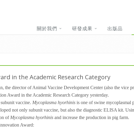
關於我們
研發成果
出版品
ard in the Academic Research Category
n, the director of Animal Vaccine Development Center (also the vice p
ation Award in the Academic Research Category yesterday.
subunit vaccine.
Mycoplasma hyorhinis
is one of swine mycoplasmal 
eloped not only subunit vaccine, but also the diagnostic ELISA kit. Us
ion of
Mycoplasma hyorhinis
and increase the production in pig farm.
l Innovation Award: