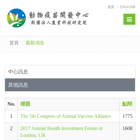
首頁
ENGLISH
Toggl
naviga
首頁
最新消息
中心訊息
其他訊息
No.
標題
點閱
1
The 5th Congress of Animal Vaccine Alliance
1775
2
2017 Animal Health Investment Forum in
1608
London, UK